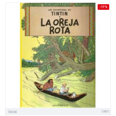
-17 %
Hergé
12821