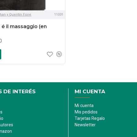
han y Quentin Fiore
11031
 é il massaggio (en
0
 DE INTERÉS
MI CUENTA
Mi cuenta
es
Mis pedidos
io
Tarjetas Regalo
Autores
Newsletter
Amazon