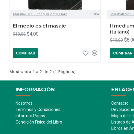
Marshall McLuhan y Quentin Fiore
10104
Marshall McLu
El medio es el masaje
Il medium
italiano)
$4,00
$10,00
$8,0
$10,00
COMPRAR
COMPRAR
Mostrando 1 a 2 de 2 (1 Páginas)
INFORMACIÓN
ENLACES
Nosotros
Contacto
Términos y Condiciones
Devolucion
Informar Pagos
Mapa del sit
Condición Física del Libro
Listado de 
Libros en 