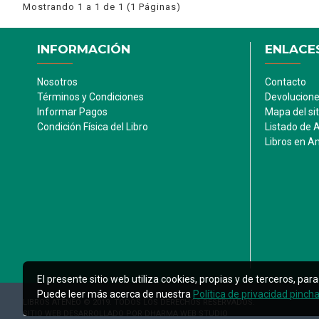
Mostrando 1 a 1 de 1 (1 Páginas)
INFORMACIÓN
ENLACES
Nosotros
Contacto
Términos y Condiciones
Devolucion
Informar Pagos
Mapa del sit
Condición Física del Libro
Listado de 
Libros en 
El presente sitio web utiliza cookies, propias y de terceros, p
Puede leer más acerca de nuestra
Política de privacidad pinch
LIBROS ATENEO © 2019. TODOS LOS DERECHOS RESERVADOS.
SITIO WEB DESARROLLADO POR DHARMA WEB STUDIO