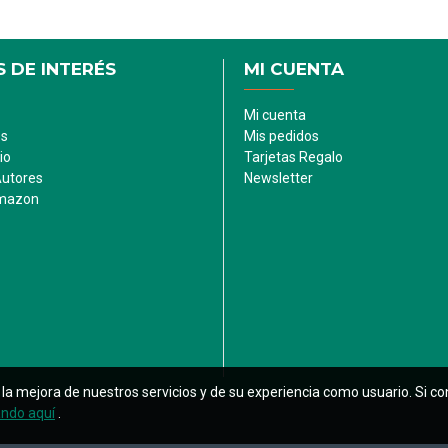
 DE INTERÉS
MI CUENTA
Mi cuenta
es
Mis pedidos
io
Tarjetas Regalo
Autores
Newsletter
Amazon
ara la mejora de nuestros servicios y de su experiencia como usuario. S
ando aquí
.