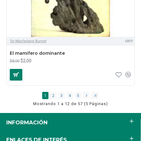
Sir Macfarlane Burnet
6809
El mamifero dominante
$2,00
$8,00
1
2
3
4
5
Mostrando 1 a 12 de 57 (5 Páginas)
INFORMACIÓN
ENLACES DE INTERÉS