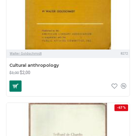
Walter Goldschmidt
8272
Cultural anthropology
$2,00
$3,00
-67 %