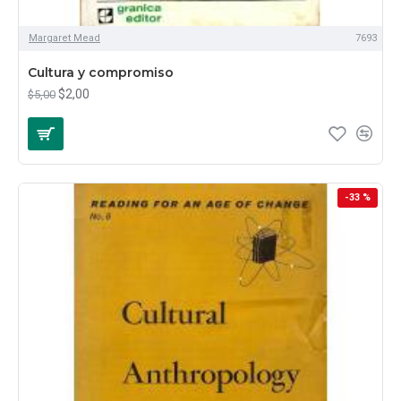
Margaret Mead
7693
Cultura y compromiso
$2,00
$5,00
-33 %