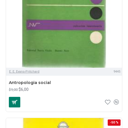
E. E. Evans-Pritchard
9445
Antropologia social
$6,00
$9,00
-50 %