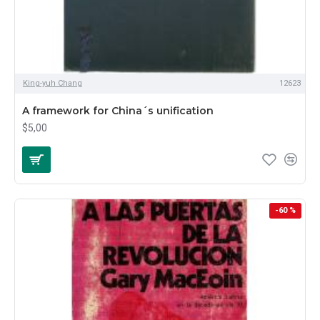
King-yuh Chang
12623
A framework for China´s unification
$5,00
-60 %