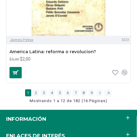
Jaimes Petras
3223
America Latina: reforma o revolucion?
$2,00
$5,00
1
2
3
4
5
6
7
8
9
Mostrando 1 a 12 de 182 (16 Páginas)
INFORMACIÓN
ENLACES DE INTERÉS