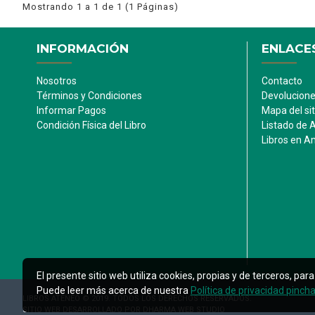
Mostrando 1 a 1 de 1 (1 Páginas)
INFORMACIÓN
ENLACES
Nosotros
Contacto
Términos y Condiciones
Devolucion
Informar Pagos
Mapa del sit
Condición Física del Libro
Listado de 
Libros en 
El presente sitio web utiliza cookies, propias y de terceros, p
Puede leer más acerca de nuestra
Política de privacidad pinch
LIBROS ATENEO © 2019. TODOS LOS DERECHOS RESERVADOS.
SITIO WEB DESARROLLADO POR DHARMA WEB STUDIO