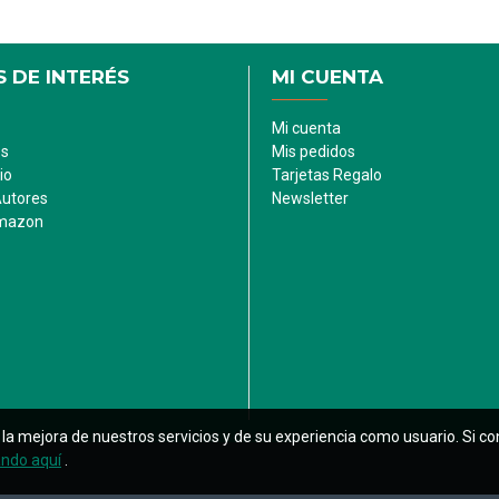
 DE INTERÉS
MI CUENTA
Mi cuenta
es
Mis pedidos
io
Tarjetas Regalo
Autores
Newsletter
Amazon
ara la mejora de nuestros servicios y de su experiencia como usuario. S
ando aquí
.