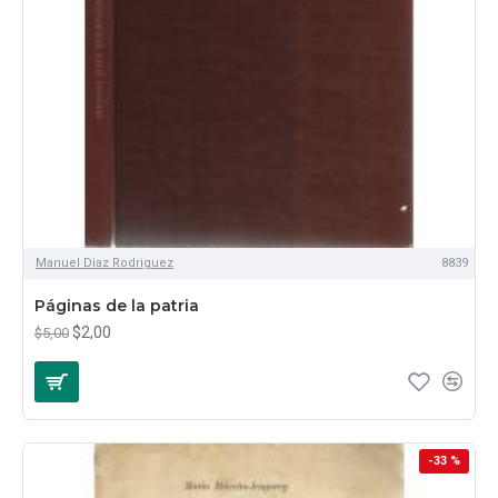
Manuel Diaz Rodriguez
8839
Páginas de la patria
$2,00
$5,00
-33 %