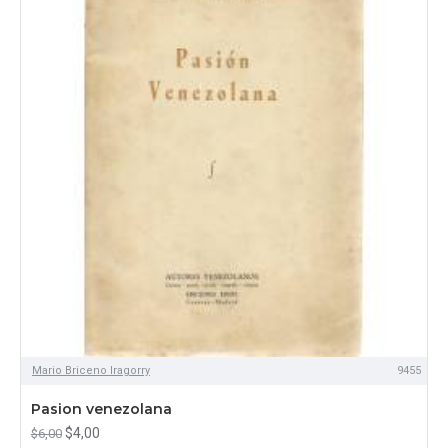
Mario Briceno Iragorry
9455
Pasion venezolana
$4,00
$6,00