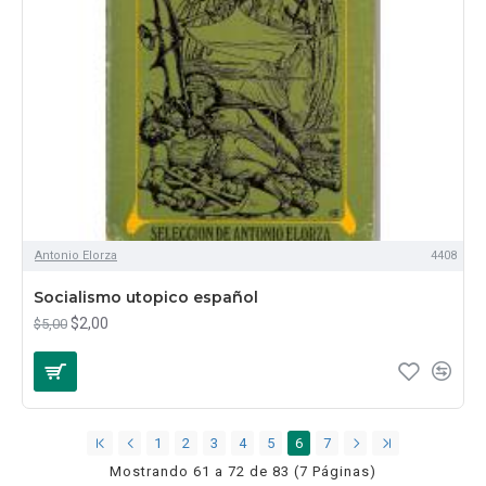
Antonio Elorza
4408
Socialismo utopico español
$2,00
$5,00
1
2
3
4
5
6
7
Mostrando 61 a 72 de 83 (7 Páginas)