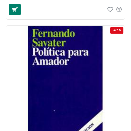
-67 %