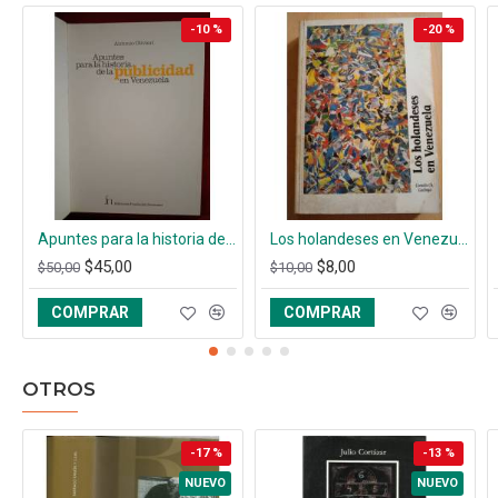
-10 %
-20 %
Apuntes para la historia de la publicidad en Venezuela
Los holandeses en Venezuela De Nederlanders in Venezuela
$45,00
$8,00
$50,00
$10,00
COMPRAR
COMPRAR
OTROS
-17 %
-13 %
NUEVO
NUEVO