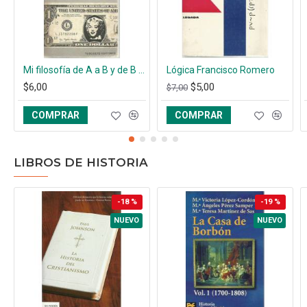
Mi filosofía de A a B y de B a A
Lógica Francisco Romero
$6,00
$5,00
$7,00
COMPRAR
COMPRAR
LIBROS DE HISTORIA
-18 %
-19 %
NUEVO
NUEVO