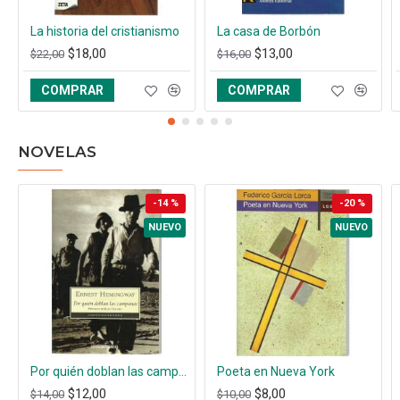
La historia del cristianismo
La casa de Borbón
$18,00
$13,00
$22,00
$16,00
COMPRAR
COMPRAR
NOVELAS
-14 %
-20 %
NUEVO
NUEVO
Por quién doblan las campanas
Poeta en Nueva York
$12,00
$8,00
$14,00
$10,00