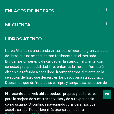
ENLACES DE INTERÉS
MI CUENTA
LIBROS ATENEO
Libros Ateneo es una tienda virtual que ofrece una gran variedad
de libros que no se encuentran fácilmente en el mercado.
Brindamos un servicio de calidad en la atención al cliente, con
seriedad y responsabilidad. Presentamos la mejor información
disponible referida a cada libro. Acompañamos al cliente en la
selección del libro que desea y en los pasos para su adquisición.
Deseamos que disfrute de su compra y tenga la satisfacción de
tener en sus manos el libro que escogió.
El presente sitio web utiliza cookies, propias y de terceros,
OK
para la mejora de nuestros servicios y de su experiencia
como usuario. Si continúa navegando consideramos que
LIBROS ATENEO © 2019. TODOS LOS DERECHOS RESERVADOS.
acepta su uso. Puede leer más acerca de nuestra
SITIO WEB DESARROLLADO POR DHARMA WEB STUDIO