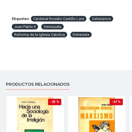
Etiquetas:
Cardenal Rosalio Castillo Lara
Salesianos
Juan Pablo II
Venezuela
Reforma de la Iglesia Catolica
Entrevista
PRODUCTOS RELACIONADOS
-25 %
-67 %