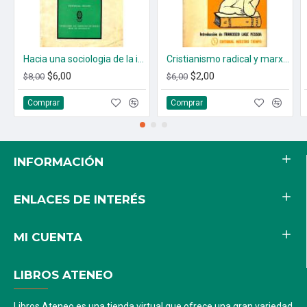
Hacia una sociologia de la irreligion
Cristianismo radical y marxismo
$6,00
$2,00
$8,00
$6,00
Comprar
Comprar
INFORMACIÓN
ENLACES DE INTERÉS
MI CUENTA
LIBROS ATENEO
Libros Ateneo es una tienda virtual que ofrece una gran variedad