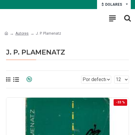
$
DOLARES
Autores
J. P. Plamenatz
J. P. PLAMENATZ
-33 %