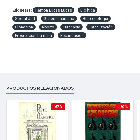
Etiquetas:
Ramón Lucas Lucas
Bioética
Sexualidad
Genoma humano
Biotecnología
Clonación
Aborto
Eutanasia
Esterilización
Procreación humana
Fecundación
PRODUCTOS RELACIONADOS
-67 %
-60 %