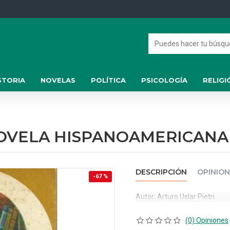
STORIA
NOVELAS
POLÍTICA
PSICOLOGÍA
RELIGI
NOVELA HISPANOAMERICANA
DESCRIPCIÓN
OPINION
-67 %
Autor: Arturo Uslar Pietri.
(0) Opiniones