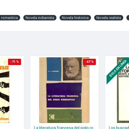
 romantica
Novela indianista
Novela historica
Novela realista
SOLO EN LÍNEA
-71 %
-67 %
La literatura francesa del siglo romantico
Los buscad