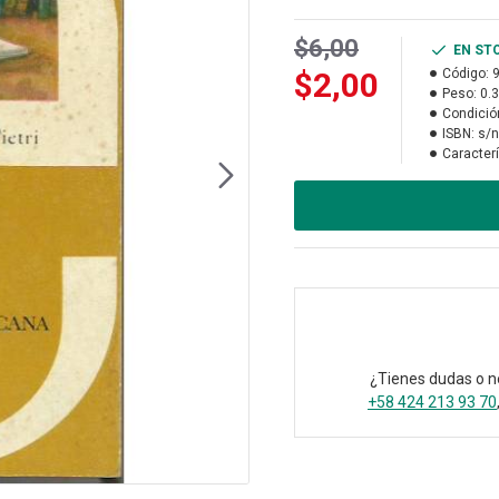
$6,00
EN ST
$2,00
Código:
Peso:
0.
Condició
ISBN:
s/n
Caracterí
¿Tienes dudas o n
+58 424 213 93 70