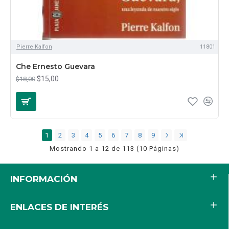
Pierre Kalfon
11801
Che Ernesto Guevara
$15,00
$18,00
1
2
3
4
5
6
7
8
9
Mostrando 1 a 12 de 113 (10 Páginas)
INFORMACIÓN
ENLACES DE INTERÉS