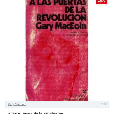
-60 %
Gary MacEoin
7255
A las puertas de la revolucion