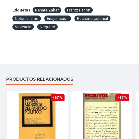
Etiquetas:
Renate Zahar
Frantz Fanon
Colonialismo
Enajenación
Racismo colonial
Violencia
Negritud
PRODUCTOS RELACIONADOS
-67 %
-17 %