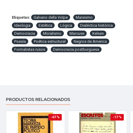
Etiquetas:
Galvano della Volpe
Marxismo
Ideologia
Estética
Lógica
Dialéctica histórica
Democracia
Moralismo
Marcuse
Kelsen
Poesía
Poética estructural
Negros de America
Formalistas rusos
Democracia postburguesa
PRODUCTOS RELACIONADOS
-67 %
-17 %