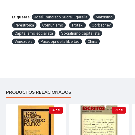
Etiquetas:
José Francisco Sucre Figarella
Marxismo
Perestroika
Comunismo
Trotski
Gorbachev
Capitalismo socialista
Socialismo capitalista
Venezuela
Paradoja de la libertad
China
PRODUCTOS RELACIONADOS
-67 %
-17 %