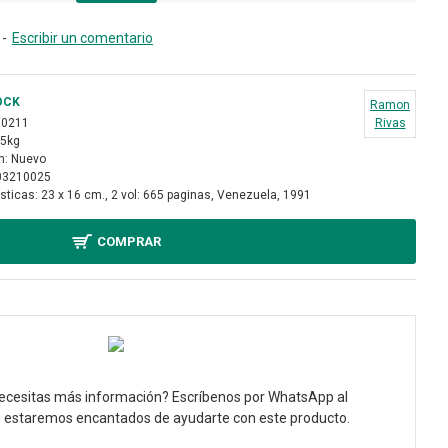
-
Escribir un comentario
OCK
Ramon
10211
Rivas
85kg
n:
Nuevo
03210025
sticas:
23 x 16 cm., 2 vol: 665 paginas, Venezuela, 1991
COMPRAR
ecesitas más información? Escríbenos por WhatsApp al
, estaremos encantados de ayudarte con este producto.