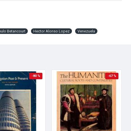
ulo Betancourt
Hector Alonso Lopez
Venezuela
-80 %
-67 %