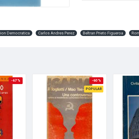
ion Democratica
Carlos Andres Perez
Beltran Prieto Figueroa
Rom
-67 %
-60 %
POPULAR