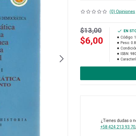
(0) Opiniones
$13,00
EN ST
$6,00
Código:
Peso:
0.
Condició
ISBN:
98
Caracterí
¿Tienes dudas o n
+58 424 213 93 70