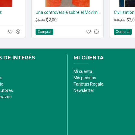
z
Una controversia sobre el Movimiento Comunista Internacional
$2,00
$2,0
$5,00
$10,00
Comprar
Comprar
 DE INTERÉS
MI CUENTA
Mi cuenta
es
Mis pedidos
io
Tarjetas Regalo
Autores
Newsletter
Amazon