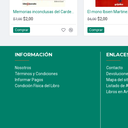
Memorias inconclusas del Cardenal Rosalio Castillo Lara
El mono Ibsen Martine
$2,00
$2,00
$7,00
$6,00
Comprar
Comprar
INFORMACIÓN
ENLACES
Nosotros
Contacto
Términos y Condiciones
Devolucion
Informar Pagos
Mapa del sit
Condición Física del Libro
Listado de 
Libros en 