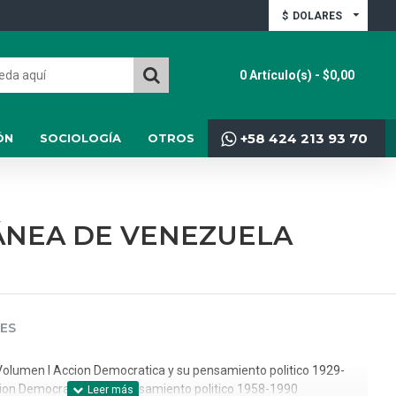
$
DOLARES
0 Artículo(s) - $0,00
+58 424 213 93 70
ÓN
SOCIOLOGÍA
OTROS
ÁNEA DE VENEZUELA
ES
Volumen I Accion Democratica y su pensamiento politico 1929-
cion Democratica y su pensamiento politico 1958-1990