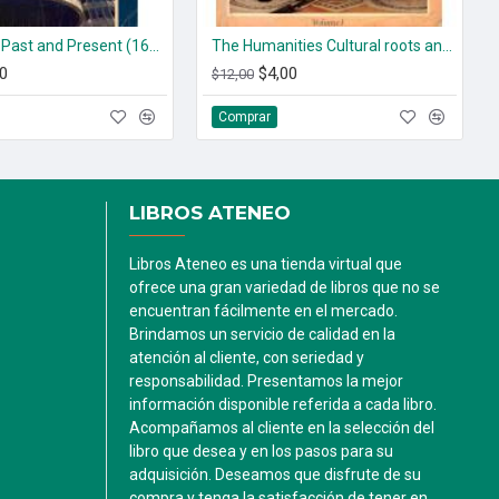
Civilization Past and Present (1650 to the present)
The Humanities Cultural roots and continuities. (2 tomos)
0
$4,00
$12,00
Comprar
LIBROS ATENEO
Libros Ateneo es una tienda virtual que
ofrece una gran variedad de libros que no se
encuentran fácilmente en el mercado.
Brindamos un servicio de calidad en la
atención al cliente, con seriedad y
responsabilidad. Presentamos la mejor
información disponible referida a cada libro.
Acompañamos al cliente en la selección del
libro que desea y en los pasos para su
adquisición. Deseamos que disfrute de su
compra y tenga la satisfacción de tener en