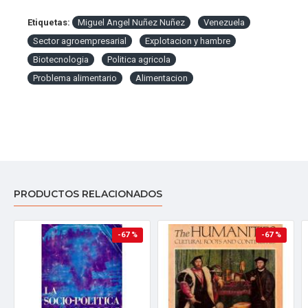
Etiquetas:
Miguel Angel Nuñez Nuñez
Venezuela
Sector agroempresarial
Explotacion y hambre
Biotecnologia
Politica agricola
Problema alimentario
Alimentacion
PRODUCTOS RELACIONADOS
-67 %
-67 %