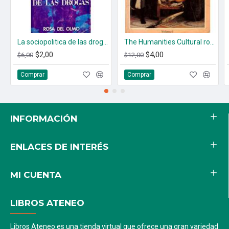
La sociopolitica de las drogas
The Humanities Cultural roots and continuities. (2 tomos)
$2,00
$4,00
$6,00
$12,00
Comprar
Comprar
INFORMACIÓN
ENLACES DE INTERÉS
MI CUENTA
LIBROS ATENEO
Libros Ateneo es una tienda virtual que ofrece una gran variedad