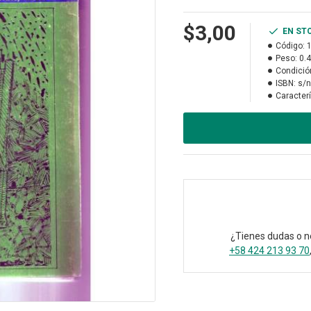
$3,00
EN ST
Código:
Peso:
0.
Condició
ISBN:
s/n
Caracterí
¿Tienes dudas o n
+58 424 213 93 70