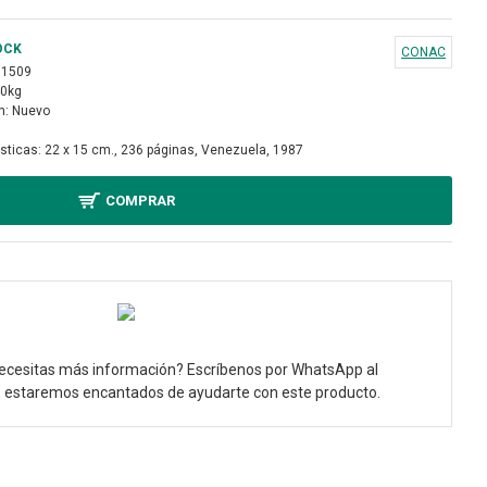
OCK
CONAC
11509
40kg
n:
Nuevo
sticas:
22 x 15 cm., 236 páginas, Venezuela, 1987
COMPRAR
ecesitas más información? Escríbenos por WhatsApp al
, estaremos encantados de ayudarte con este producto.