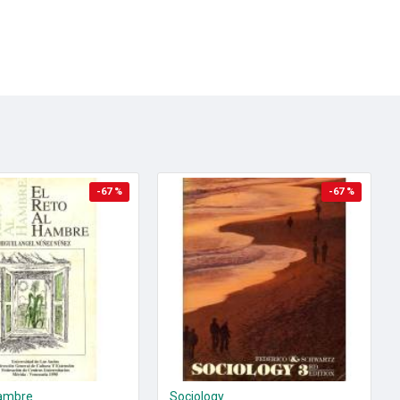
-67 %
-67 %
hambre
Sociology