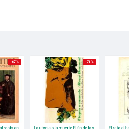
-67 %
-71 %
The Humanities Cultural roots and continuities. (2 tomos)
La utopia o la muerte El fin de la sociedad del despilfarro
El reto al 