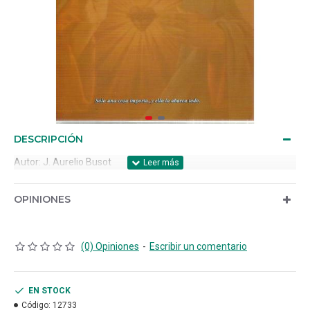
DESCRIPCIÓN
Autor: J. Aurelio Busot
OPINIONES
(0) Opiniones
-
Escribir un comentario
EN STOCK
Código:
12733