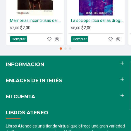
Memorias inconclusas del Cardenal Rosalio Castillo Lara
La sociopolitica de las drogas
$2,00
$2,00
$7,00
$6,00
Comprar
Comprar
INFORMACIÓN
ENLACES DE INTERÉS
MI CUENTA
LIBROS ATENEO
Libros Ateneo es una tienda virtual que ofrece una gran variedad