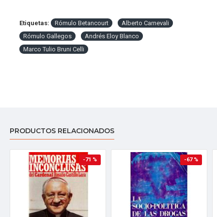
Etiquetas:
Rómulo Betancourt
Alberto Carnevali
Rómulo Gallegos
Andrés Eloy Blanco
Marco Tulio Bruni Celli
PRODUCTOS RELACIONADOS
-71 %
-67 %