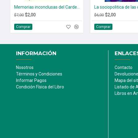
Memorias inconclusas del Cardenal Rosalio Castillo Lara
La sociopolitica de las
$2,00
$2,00
$7,00
$6,00
Comprar
Comprar
INFORMACIÓN
ENLACES
Nosotros
Contacto
Términos y Condiciones
Devolucion
Informar Pagos
Mapa del sit
Condición Física del Libro
Listado de 
Libros en 