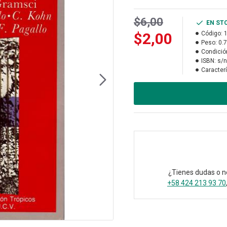
$6,00
EN ST
$2,00
Código:
Peso:
0.
Condició
ISBN:
s/n
Caracterí
¿Tienes dudas o n
+58 424 213 93 70