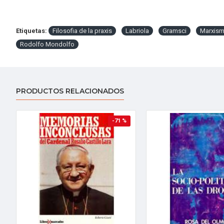
Etiquetas:
Filosofia de la praxis
Labriola
Gramsci
Marxis
Rodolfo Mondolfo
PRODUCTOS RELACIONADOS
-71 %