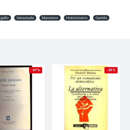
agallo
Venezuela
Marxismo
Historicismo
Gentile
-67 %
-20 %