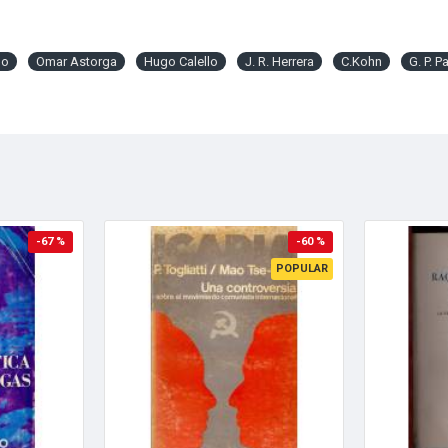
mo
Omar Astorga
Hugo Calello
J. R. Herrera
C.Kohn
G. P. P
-67 %
-60 %
POPULAR