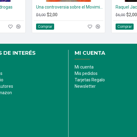
 drogas
Una controversia sobre el Movimiento Comunista Internacional
Raquel Jac
$2,00
$2,00
$5,00
$6,00
Comprar
Comprar
 DE INTERÉS
MI CUENTA
Mi cuenta
es
Mis pedidos
io
Tarjetas Regalo
Autores
Newsletter
Amazon