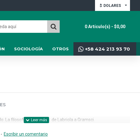
$
DOLARES
0 Artículo(s) - $0,00
+58 424 213 93 70
ÓN
SOCIOLOGÍA
OTROS
ES
: La filosofia de la praxis: de Labriola a Gramsci.
-
Escribir un comentario